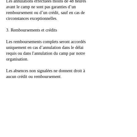
Les annulations effectuées moins de 48 heures
avant le camp ne sont pas garanties d’un
remboursement ou d’un crédit, sauf en cas de
circonstances exceptionnelles.
3. Remboursements et crédits
Les remboursements complets seront accordés
uniquement en cas d’annulation dans le délai
requis ou dans l'annulation du camp par notre
organisation.
Les absences non signalées ne donnent droit à
aucun crédit ou remboursement.
4. Remplacement des participants
Lorsqu'un participant annule à l'avance, nous
essayons dans la mesure du possible de remplacer
cette inscription par un autre joueur sur notre
liste d'attente.
Afin d’assurer une organisation optimale des
séances, nous vous remercions de nous informer