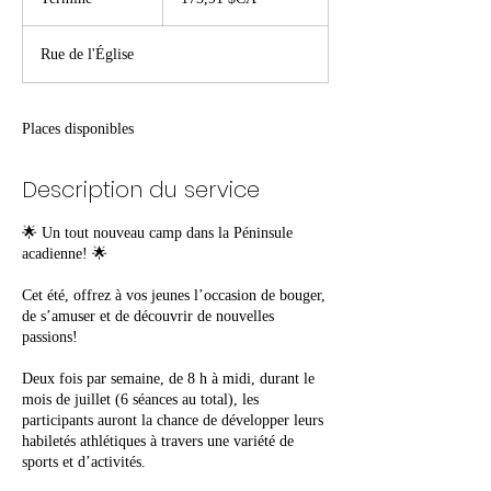
canadiens
e
r
Rue de l'Église
m
i
n
é
Places disponibles
Description du service
🌟 Un tout nouveau camp dans la Péninsule
acadienne! 🌟
Cet été, offrez à vos jeunes l’occasion de bouger,
de s’amuser et de découvrir de nouvelles
passions!
Deux fois par semaine, de 8 h à midi, durant le
mois de juillet (6 séances au total), les
participants auront la chance de développer leurs
habiletés athlétiques à travers une variété de
sports et d’activités.