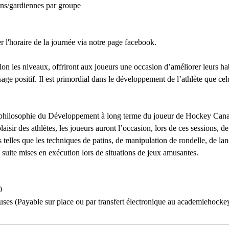
s/gardiennes par groupe
7
a
o
 l'horaire de la journée via notre page facebook.
û
t
lon les niveaux, offriront aux joueurs une occasion d’améliorer leurs ha
age positif. Il est primordial dans le développement de l’athlète que cel
 philosophie du Développement à long terme du joueur de Hockey Canad
aisir des athlètes, les joueurs auront l’occasion, lors de ces sessions, de 
s telles que les techniques de patins, de manipulation de rondelle, de la
a suite mises en exécution lors de situations de jeux amusantes.
0
cluses (Payable sur place ou par transfert électronique au academieho