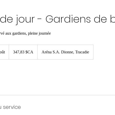
e jour - Gardiens de 
vé aux gardiens, pleine journée
347,83
dollars
oût
C
347,83 $CA
Aréna S.A. Dionne, Tracadie
canadiens
o
m
m
e
n
c
e
l
u service
e
1