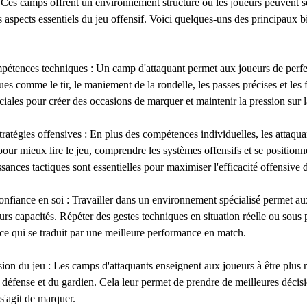
. Ces camps offrent un environnement structuré où les joueurs peuvent s
c
 aspects essentiels du jeu offensif. Voici quelques-uns des principaux bi
e
l
e
pétences techniques : Un camp d'attaquant permet aux joueurs de perfe
1
s comme le tir, le maniement de la rondelle, les passes précises et les 
2
iales pour créer des occasions de marquer et maintenir la pression sur 
s
e
atégies offensives : En plus des compétences individuelles, les attaqu
p
 pour mieux lire le jeu, comprendre les systèmes offensifs et se position
t
sances tactiques sont essentielles pour maximiser l'efficacité offensive 
.
nfiance en soi : Travailler dans un environnement spécialisé permet au
urs capacités. Répéter des gestes techniques en situation réelle ou sous 
ce qui se traduit par une meilleure performance en match.
ion du jeu : Les camps d'attaquants enseignent aux joueurs à être plus ré
défense et du gardien. Cela leur permet de prendre de meilleures décis
 s'agit de marquer.