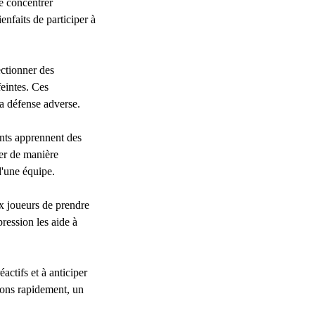
e concentrer
enfaits de participer à
ctionner des
feintes. Ces
la défense adverse.
ants apprennent des
ner de manière
d'une équipe.
x joueurs de prendre
pression les aide à
actifs et à anticiper
ions rapidement, un