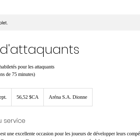
let.
d'attaquants
habiletés pour les attaquants
ons de 75 minutes)
56,52
dollars
pt.
C
56,52 $CA
Aréna S.A. Dionne
canadiens
o
m
u service
m
e
est une excellente occasion pour les joueurs de développer leurs compé
n